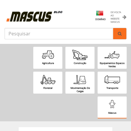
DE VOLTA
AO
WEBSITE
DOMÍNIO
MASCUS
Agricultura
Construção
Equipamentos Espacos
Verdes
Florestal
Movimentação De
Transporte
Cargas
Mascus