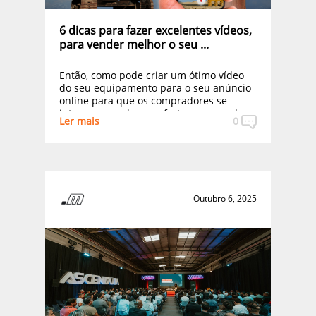
6 dicas para fazer excelentes vídeos,
para vender melhor o seu ...
Então, como pode criar um ótimo vídeo
do seu equipamento para o seu anúncio
online para que os compradores se
interessem pela sua oferta e parem de
Ler mais
0
olhar para equipamentos semelhantes?
Aqui ficam algumas dicas rápidas para
filmar um bom vídeo para o seu
equipamento pesado usado para venda.
Outubro 6, 2025