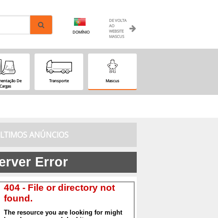
DE VOLTA
AO
WEBSITE
DOMÍNIO
MASCUS
entação De
Transporte
Mascus
Cargas
LTIMOS ANÚNCIOS