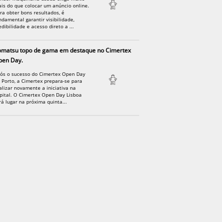
is do que colocar um anúncio online.
ra obter bons resultados, é
ndamental garantir visibilidade,
edibilidade e acesso direto a ...
omatsu topo de gama em destaque no Cimertex
pen Day.
ós o sucesso do Cimertex Open Day
 Porto, a Cimertex prepara-se para
alizar novamente a iniciativa na
pital. O Cimertex Open Day Lisboa
rá lugar na próxima quinta...