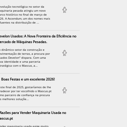
evolução tecnológica no setor da
quinaria pesada atingiu um novo
rco histórico no final de março de
26. A Ascendum, um dos nomes mais
fluentes na distribuição de ...
velon Usados: A Nova Fronteira da Eficiência no
ercado de Máquinas Pesadas.
 dinâmico setor da construção e
vimentação de terras, a procura por
sados Develon" dispara. Com uma
va identidade e uma parceria
tratégica com o Mascus, a...
Boas Festas e um excelente 2026!
ste final de 2025, gostaríamos de lhe
radecer por ter escolhido o Mascus.pt
mo parceiro de confiança na procura
s melhores soluçõe...
Razões para Vender Maquinaria Usada no
ascus.pt
nder maquinaria usada exige muito