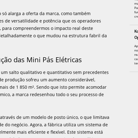
ma
Pa
fu
 só alarga a oferta da marca, como também
cr
s de versatilidade e potência que os operadores
, para compreendermos o impacto real deste
K
detalhadamente o que mudou na estrutura fabril da
O
Ap
no
re
ção das Mini Pás Elétricas
ca
te
 um salto qualitativo e quantitativo sem precedentes
a de produção sofreu um aumento considerável,
mais de 1 850 m². Sendo que isto permite acomodar
âmico, a marca redesenhou todo o seu processo de
através de um modelo de posto único, o que limitava
de do negócio. Agora, a fábrica utiliza um sistema de
mente mais eficiente e flexível. Este sistema está