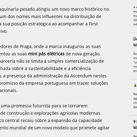
A 
aquinaria pesada atingiu um novo marco histórico no
ma
ma
 um dos nomes mais influentes na distribuição de
20
 sua posição estratégica ao acompanhar a First
in
ivo.
De
M
edores de Praga, onde a marca inaugurou as suas
sentou as suas
mini pás elétricas
de nova geração.
No
mo
parceria não se limita à simples comercialização de
"u
no
lhada sobre a sustentabilidade e a eficiência
es
do, a presença da administração da Ascendum nestes
mpromisso da empresa portuguesa em trazer soluções
acionais.
Ne
ag
co
 uma promessa futurista para se tornarem
da
 de construção e explorações agrícolas modernas.
co central recaiu sobre a expansão da capacidade
9 
mento mundial de um novo modelo que promete agitar
M
Ve