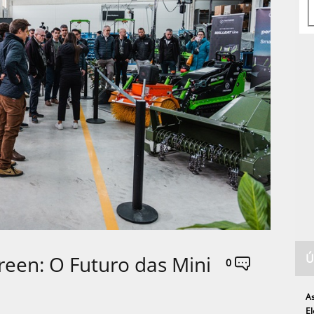
Ú
reen: O Futuro das Mini
0
As
El