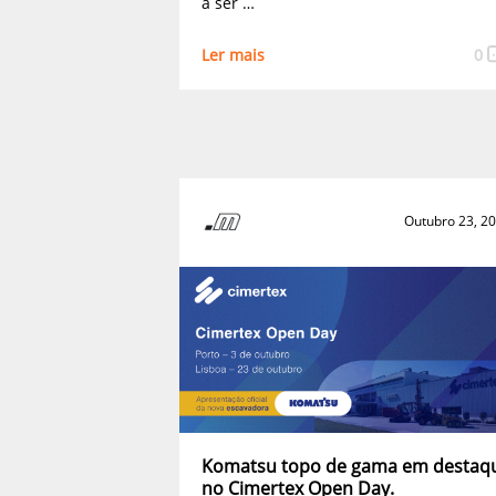
a ser …
Ler mais
0
Outubro 23, 2
Komatsu topo de gama em destaq
no Cimertex Open Day.