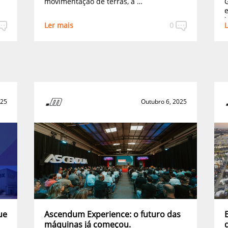
movimentação de terras, a …
e
i
Ler mais
0
L
025
Outubro 6, 2025
ue
Ascendum Experience: o futuro das
máquinas já começou.