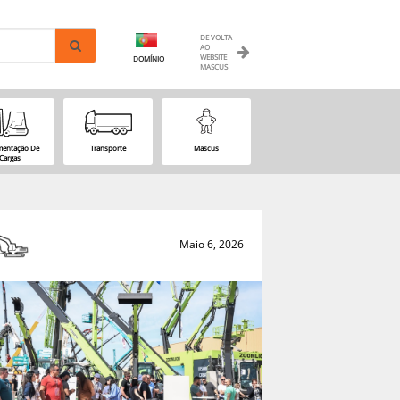
DE VOLTA
AO
WEBSITE
DOMÍNIO
MASCUS
entação De
Transporte
Mascus
Cargas
Maio 6, 2026