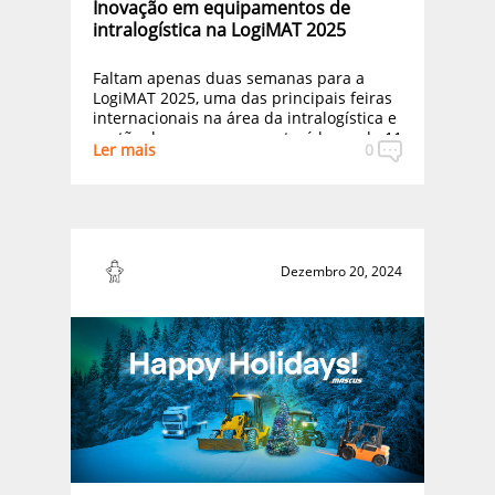
Inovação em equipamentos de
intralogística na LogiMAT 2025
Faltam apenas duas semanas para a
LogiMAT 2025, uma das principais feiras
internacionais na área da intralogística e
gestão de processos, que terá lugar de 11
Ler mais
0
a 13 de março, em Estugarda, na
Alemanha.
Dezembro 20, 2024