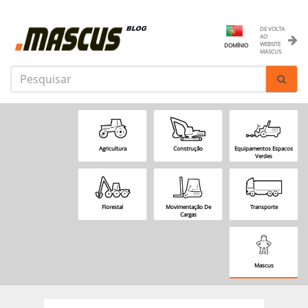
DE VOLTA
AO
WEBSITE
DOMÍNIO
MASCUS
Agricultura
Construção
Equipamentos Espacos
Verdes
Florestal
Movimentação De
Transporte
Cargas
Mascus