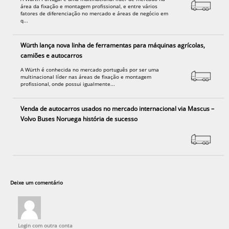
área da fixação e montagem profissional, e entre vários
fatores de diferenciação no mercado e áreas de negócio em
q...
Würth lança nova linha de ferramentas para máquinas agrícolas,
camiões e autocarros
A Würth é conhecida no mercado português por ser uma
multinacional líder nas áreas de fixação e montagem
profissional, onde possui igualmente...
Venda de autocarros usados no mercado internacional via Mascus –
Volvo Buses Noruega história de sucesso
Deixe um comentário
Login com outra conta