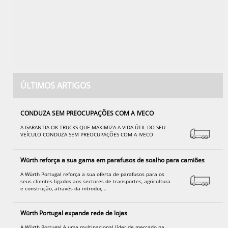
ÚLTIMOS ARTIGOS
CONDUZA SEM PREOCUPAÇÕES COM A IVECO
A GARANTIA OK TRUCKS QUE MAXIMIZA A VIDA ÚTIL DO SEU
VEÍCULO CONDUZA SEM PREOCUPAÇÕES COM A IVECO
Würth reforça a sua gama em parafusos de soalho para camiões
A Würth Portugal reforça a sua oferta de parafusos para os
seus clientes ligados aos sectores de transportes, agricultura
e construção, através da introduç...
Würth Portugal expande rede de lojas
A Würth Portugal é uma multinacional líder de mercado na