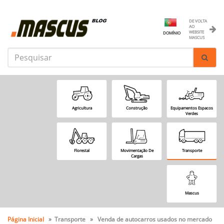
DE VOLTA
AO
WEBSITE
DOMÍNIO
MASCUS
Agricultura
Construção
Equipamentos Espacos
Verdes
Florestal
Movimentação De
Transporte
Cargas
Mascus
Página Inicial
» Transporte » Venda de autocarros usados no mercado